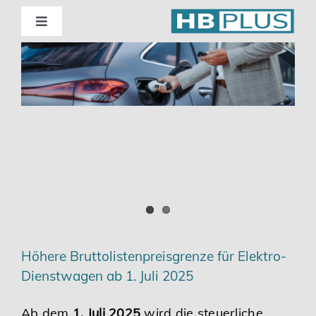
Skip
to
Toggle
Navigation
content
Standorte
Beratung
Wirtschaftsprüfung
Unternehmensberatung
Themenschwerpunkte
Höhere Bruttolistenpreisgrenze für Elektro-
Dienstwagen ab 1. Juli 2025
Digitalisierung | Steuerberatung
Ab dem
1. Juli 2025
wird die steuerliche