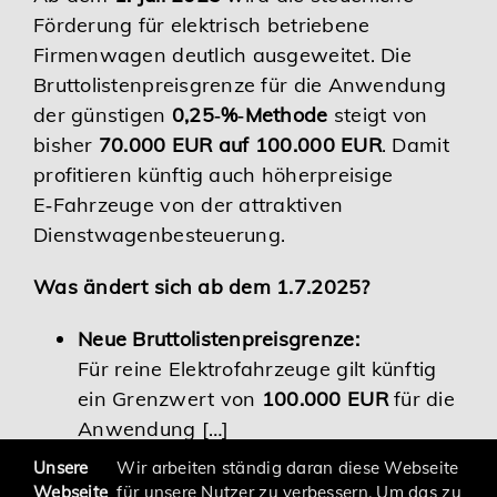
Förderung für elektrisch betriebene
Karriere
Firmenwagen deutlich ausgeweitet. Die
Bruttolistenpreisgrenze für die Anwendung
Services
der günstigen
0,25‑%‑Methode
steigt von
bisher
70.000 EUR auf 100.000 EUR
. Damit
profitieren künftig auch höherpreisige
E‑Fahrzeuge von der attraktiven
Dienstwagenbesteuerung.
Was ändert sich ab dem 1.7.2025?
Neue Bruttolistenpreisgrenze:
Für reine Elektrofahrzeuge gilt künftig
ein Grenzwert von
100.000 EUR
für die
Anwendung […]
Unsere
Wir arbeiten ständig daran diese Webseite
Webseite
für unsere Nutzer zu verbessern. Um das zu