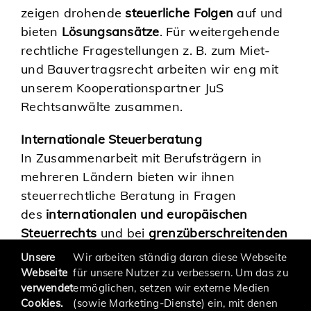
zeigen drohende
steuerliche Folgen
auf und
bieten
Lösungsansätze
. Für weitergehende
rechtliche Fragestellungen z. B. zum Miet-
und Bauvertragsrecht arbeiten wir eng mit
unserem Kooperationspartner JuS
Rechtsanwälte zusammen.
Internationale Steuerberatung
In Zusammenarbeit mit Berufsträgern in
mehreren Ländern bieten wir ihnen
steuerrechtliche Beratung in Fragen
des
internationalen und europäischen
Steuerrechts
und bei
grenzüberschreitenden
Unternehmenstransaktionen
.
Unsere
Wir arbeiten ständig daran diese Webseite
Webseite
für unsere Nutzer zu verbessern. Um das zu
verwendet
ermöglichen, setzen wir externe Medien
Cookies.
(sowie Marketing-Dienste) ein, mit denen