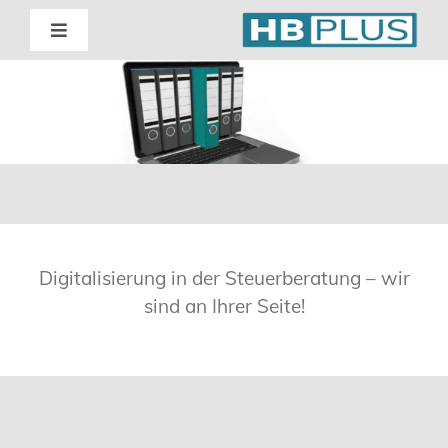
Skip
to
Toggle
Navigation
content
Standorte
Beratung
Wirtschaftsprüfung
Digitalisierung in der Steuerberatung – wir
Unternehmensberatung
sind an Ihrer Seite!
Themenschwerpunkte
Digitalisierung | Steuerberatung