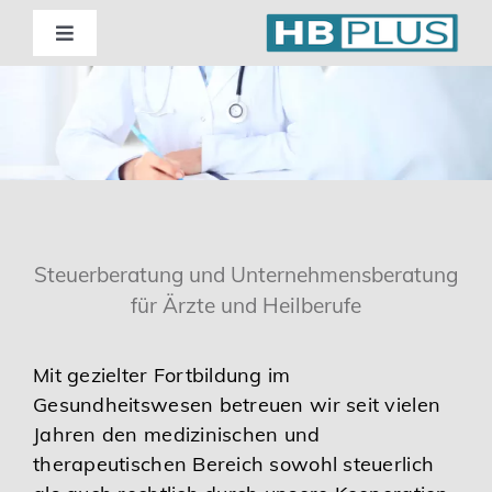
Skip
to
Toggle
Navigation
content
Standorte
Beratung
Wirtschaftsprüfung
Steuerberatung und Unternehmensberatung
für Ärzte und Heilberufe
Unternehmensberatung
Mit gezielter Fortbildung im
Themenschwerpunkte
Gesundheitswesen betreuen wir seit vielen
Jahren den medizinischen und
Digitalisierung | Steuerberatung
therapeutischen Bereich sowohl steuerlich