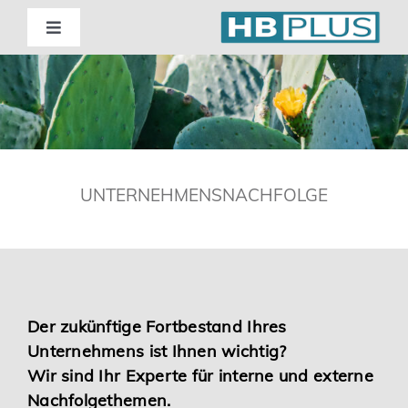
Skip
to
Toggle
Navigation
content
Standorte
Beratung
UNTERNEHMENSNACHFOLGE
Wirtschaftsprüfung
Unternehmensberatung
Themenschwerpunkte
Der zukünftige Fortbestand Ihres
Unternehmens ist Ihnen wichtig?
Wir sind Ihr Experte für interne und externe
Digitalisierung | Steuerberatung
Nachfolgethemen.