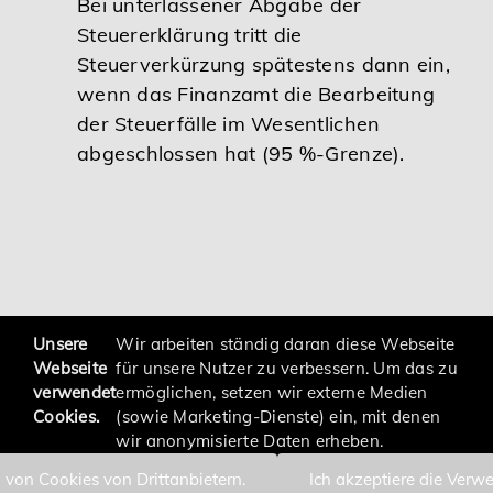
Bei unterlassener Abgabe der
Steuererklärung tritt die
Steuerverkürzung spätestens dann ein,
wenn das Finanzamt die Bearbeitung
der Steuerfälle im Wesentlichen
abgeschlossen hat (95 %-Grenze).
zurück
Unsere
Wir arbeiten ständig daran diese Webseite
Webseite
für unsere Nutzer zu verbessern. Um das zu
verwendet
ermöglichen, setzen wir externe Medien
Cookies.
(sowie Marketing-Dienste) ein, mit denen
wir anonymisierte Daten erheben.
 von Cookies von Drittanbietern.
Ich akzeptiere die Verw