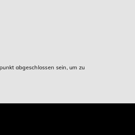
punkt abgeschlossen sein, um zu
ie Vergünstigung.
der Privatnutzung.