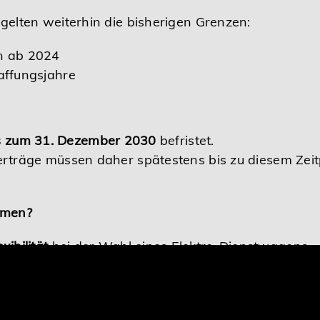
gelten weiterhin die bisherigen Grenzen:
n ab 2024
affungsjahre
s zum 31. Dezember 2030
befristet.
rträge müssen daher spätestens bis zu diesem Zeit
hmen?
xibilität
bei der Wahl eines Elektro-Dienstwagens.
zeuge mit höherer Reichweite fallen künftig unter d
hmer ergeben sich
spürbare steuerliche Vorteile
bei 