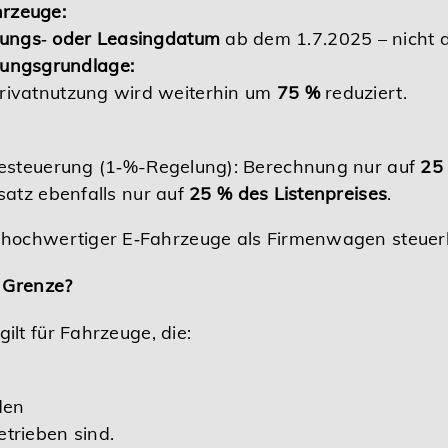
hrzeuge:
ungs‑ oder Leasingdatum
ab dem 1.7.2025 – nicht d
ungsgrundlage:
 Privatnutzung wird weiterhin um
75 %
reduziert.
steuerung (1‑%-Regelung): Berechnung nur auf
25 
atz ebenfalls nur auf
25 % des Listenpreises
.
hochwertiger E‑Fahrzeuge als Firmenwagen steuerli
e Grenze?
gilt für Fahrzeuge, die:
den
trieben sind.