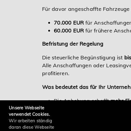
Für davor angeschaffte Fahrzeuge 
70.000 EUR
für Anschaffunge
60.000 EUR
für frühere Ansch
Befristung der Regelung
Die steuerliche Begünstigung ist
bi
Alle Anschaffungen oder Leasingve
profitieren.
Was bedeutet das für Ihr Unterne
Die Anhebung schafft
mehr Fle
Unsere Webseite
Auch größere Modelle und Fahr
verwendet Cookies.
Für Arbeitgeber und Arbeitne
Wir arbeiten ständig
daran diese Webseite