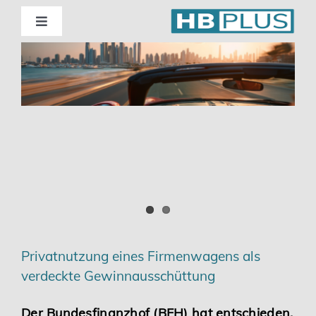
Skip
to
Toggle
Navigation
content
Standorte
Beratung
Wirtschaftsprüfung
Unternehmensberatung
Themenschwerpunkte
Privatnutzung eines Firmenwagens als
verdeckte Gewinnausschüttung
Digitalisierung | Steuerberatung
Der Bundesfinanzhof (BFH) hat entschieden,