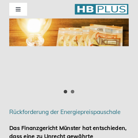
Skip
to
Toggle
Navigation
content
Standorte
Beratung
Wirtschaftsprüfung
Unternehmensberatung
Themenschwerpunkte
Rückforderung der Energiepreispauschale
Digitalisierung | Steuerberatung
Das Finanzgericht Münster hat entschieden,
dass eine zu Unrecht gewährte