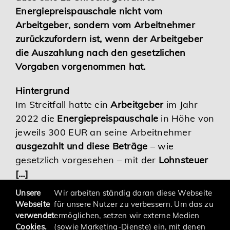
Energiepreispauschale nicht vom
Karriere
Arbeitgeber, sondern vom Arbeitnehmer
zurückzufordern ist, wenn der Arbeitgeber
Services
die Auszahlung nach den gesetzlichen
Vorgaben vorgenommen hat.
Hintergrund
Im Streitfall hatte ein
Arbeitgeber
im Jahr
2022 die
Energiepreispauschale
in Höhe von
jeweils 300 EUR an seine Arbeitnehmer
ausgezahlt und diese Beträge
– wie
gesetzlich vorgesehen – mit der
Lohnsteuer
[…]
Unsere
Wir arbeiten ständig daran diese Webseite
Webseite
für unsere Nutzer zu verbessern. Um das zu
verwendet
ermöglichen, setzen wir externe Medien
Cookies.
(sowie Marketing-Dienste) ein, mit denen