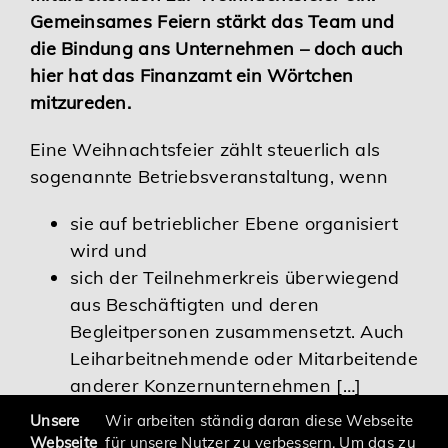
Gemeinsames Feiern stärkt das Team und
Karriere
die Bindung ans Unternehmen – doch auch
hier hat das Finanzamt ein Wörtchen
Services
mitzureden.
Eine Weihnachtsfeier zählt steuerlich als
sogenannte Betriebsveranstaltung, wenn
sie auf betrieblicher Ebene organisiert
wird und
sich der Teilnehmerkreis überwiegend
aus Beschäftigten und deren
Begleitpersonen zusammensetzt. Auch
Leiharbeitnehmende oder Mitarbeitende
anderer Konzernunternehmen […]
Unsere
Wir arbeiten ständig daran diese Webseite
Webseite
für unsere Nutzer zu verbessern. Um das zu