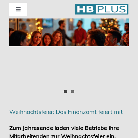
Skip
to
Toggle
Navigation
content
Standorte
Beratung
Wirtschaftsprüfung
Unternehmensberatung
Themenschwerpunkte
Weihnachtsfeier: Das Finanzamt feiert mit
Digitalisierung | Steuerberatung
Zum Jahresende laden viele Betriebe ihre
Mitarbeitenden zur Weihnachtsfeier ein.