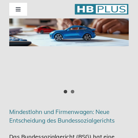
Skip
to
Toggle
Navigation
content
Standorte
Beratung
Wirtschaftsprüfung
Unternehmensberatung
Themenschwerpunkte
Mindestlohn und Firmenwagen: Neue
Entscheidung des Bundessozialgerichts
Digitalisierung | Steuerberatung
Das Bundessozialgericht (BSG) hat eine