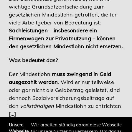
wichtige Grundsatzentscheidung zum
Karriere
gesetzlichen Mindestlohn getroffen, die für
viele Arbeitgeber von Bedeutung ist:
Services
Sachleistungen – insbesondere ein
Firmenwagen zur Privatnutzung – können
den gesetzlichen Mindestlohn nicht ersetzen.
Was bedeutet das?
Der Mindestlohn
muss zwingend in Geld
ausgezahlt werden
. Wird er nur teilweise
oder gar nicht als Geldbetrag geleistet, sind
dennoch Sozialversicherungsbeiträge auf
den
vollständigen
Mindestlohn zu entrichten
[…]
Unsere
Wir arbeiten ständig daran diese Webseite
Webseite
für unsere Nutzer zu verbessern. Um das zu