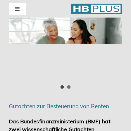
Skip
to
Toggle
Navigation
content
Standorte
Beratung
Wirtschaftsprüfung
Unternehmensberatung
Themenschwerpunkte
Gutachten zur Besteuerung von Renten
Digitalisierung | Steuerberatung
Das Bundesfinanzministerium (BMF) hat
zwei wissenschaftliche Gutachten