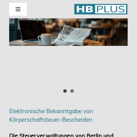
Skip
to
Toggle
Navigation
content
Standorte
Beratung
Wirtschaftsprüfung
Unternehmensberatung
Themenschwerpunkte
Elektronische Bekanntgabe von
Körperschaftsteuer-Bescheiden
Digitalisierung | Steuerberatung
Die Steuerverwaltungen von Berlin und