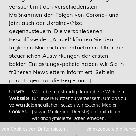
versucht mit den verschiedensten
Karriere
Maßnahmen den Folgen von Corona- und
jetzt auch der Ukraine-Krise
Services
gegenzusteuern. Die verschiedenen
Beschlüsse der „Ampel“ können Sie den
täglichen Nachrichten entnehmen. Über die
steuerlichen Auswirkungen der ersten
beiden Entlastungs-pakete haben wir Sie in
früheren Newslettern informiert. Seit ein
paar Tagen hat die Regierung […]
Unsere
Wir arbeiten ständig daran diese Webseite
Webseite
für unsere Nutzer zu verbessern. Um das zu
verwendet
ermöglichen, setzen wir externe Medien
Cookies.
(sowie Marketing-Dienste) ein, mit denen
wir anonymisierte Daten erheben.
 von Cookies von Drittanbietern.
Ich akzeptiere die Verw
Impressum
Datenschutzerklärung