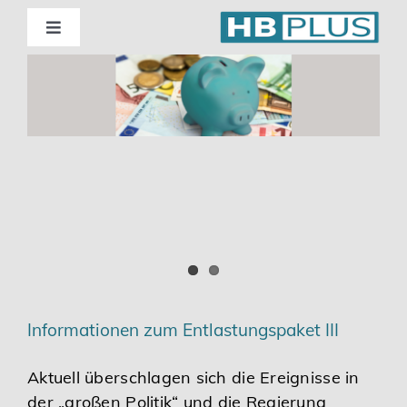
Skip
to
Toggle
Navigation
content
Standorte
Beratung
Wirtschaftsprüfung
Unternehmensberatung
Themenschwerpunkte
Informationen zum Entlastungspaket III
Digitalisierung | Steuerberatung
Aktuell überschlagen sich die Ereignisse in
der „großen Politik“ und die Regierung