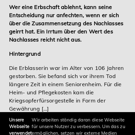
Wer eine Erbschaft ablehnt, kann seine
Karriere
Entscheidung nur anfechten, wenn er sich
über die Zusammensetzung des Nachlasses
Services
geirrt hat. Ein Irrtum über den Wert des
Nachlasses reicht nicht aus.
Hintergrund
Die Erblasserin war im Alter von 106 Jahren
gestorben. Sie befand sich vor ihrem Tod
längere Zeit in einem Seniorenheim. Für die
Heim- und Pflegekosten kam die
Kriegsopferfürsorgestelle in Form der
Gewährung […]
Unsere
Wir arbeiten ständig daran diese Webseite
Webseite
für unsere Nutzer zu verbessern. Um das zu
verwendet
ermöglichen, setzen wir externe Medien