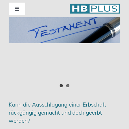
Skip
to
Toggle
Navigation
content
Standorte
Beratung
Wirtschaftsprüfung
Unternehmensberatung
Themenschwerpunkte
Kann die Ausschlagung einer Erbschaft
rückgängig gemacht und doch geerbt
Digitalisierung | Steuerberatung
werden?