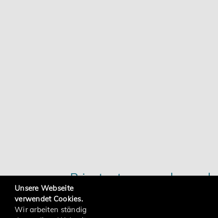
Karriere
Services
Privatnutzung mehrerer be
Unsere Webseite
verwendet Cookies.
Das Finanzgericht Hamburg hat ent
Wir arbeiten ständig