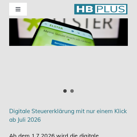
Skip
to
Toggle
Navigation
content
Standorte
Beratung
Wirtschaftsprüfung
Unternehmensberatung
Themenschwerpunkte
Digitale Steuererklärung mit nur einem Klick
ab Juli 2026
Digitalisierung | Steuerberatung
Ab dem 1.7.2026 wird die digitale