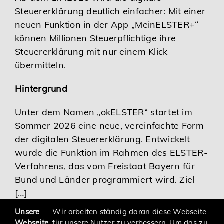
Steuererklärung deutlich einfacher: Mit einer
Karriere
neuen Funktion in der App „MeinELSTER+“
können Millionen Steuerpflichtige ihre
Services
Steuererklärung mit nur einem Klick
übermitteln.
Hintergrund
Unter dem Namen „okELSTER“ startet im
Sommer 2026 eine neue, vereinfachte Form
der digitalen Steuererklärung. Entwickelt
wurde die Funktion im Rahmen des ELSTER-
Verfahrens, das vom Freistaat Bayern für
Bund und Länder programmiert wird. Ziel
[…]
Unsere
Wir arbeiten ständig daran diese Webseite
Webseite
für unsere Nutzer zu verbessern. Um das zu