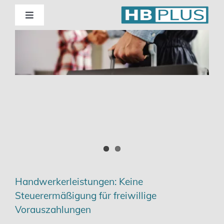
Skip
to
Toggle
Navigation
content
Standorte
Beratung
Wirtschaftsprüfung
Unternehmensberatung
Themenschwerpunkte
Handwerkerleistungen: Keine
Steuerermäßigung für freiwillige
Digitalisierung | Steuerberatung
Vorauszahlungen