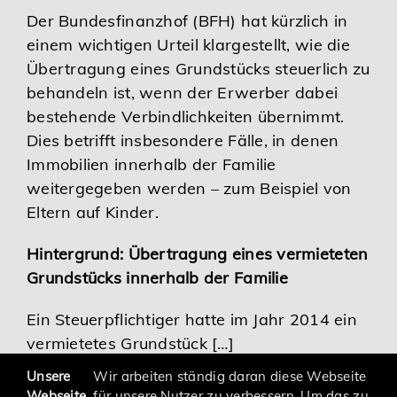
Der Bundesfinanzhof (BFH) hat kürzlich in
Karriere
einem wichtigen Urteil klargestellt, wie die
Übertragung eines Grundstücks steuerlich zu
Services
behandeln ist, wenn der Erwerber dabei
bestehende Verbindlichkeiten übernimmt.
Dies betrifft insbesondere Fälle, in denen
Immobilien innerhalb der Familie
weitergegeben werden – zum Beispiel von
Eltern auf Kinder.
Hintergrund: Übertragung eines vermieteten
Grundstücks innerhalb der Familie
Ein Steuerpflichtiger hatte im Jahr 2014 ein
vermietetes Grundstück […]
Unsere
Wir arbeiten ständig daran diese Webseite
Webseite
für unsere Nutzer zu verbessern. Um das zu