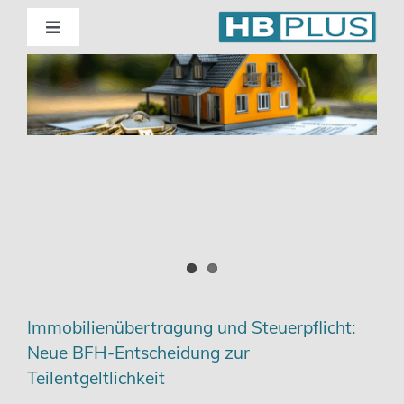
Skip
to
Toggle
Navigation
content
Standorte
Beratung
Wirtschaftsprüfung
Unternehmensberatung
Themenschwerpunkte
Immobilienübertragung und Steuerpflicht:
Neue BFH-Entscheidung zur
Digitalisierung | Steuerberatung
Teilentgeltlichkeit