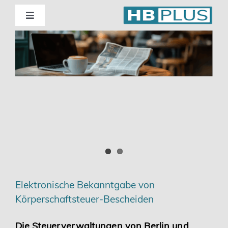
Skip
to
Toggle
Navigation
content
Standorte
Beratung
Wirtschaftsprüfung
Unternehmensberatung
Themenschwerpunkte
Elektronische Bekanntgabe von
Körperschaftsteuer-Bescheiden
Digitalisierung | Steuerberatung
Die Steuerverwaltungen von Berlin und