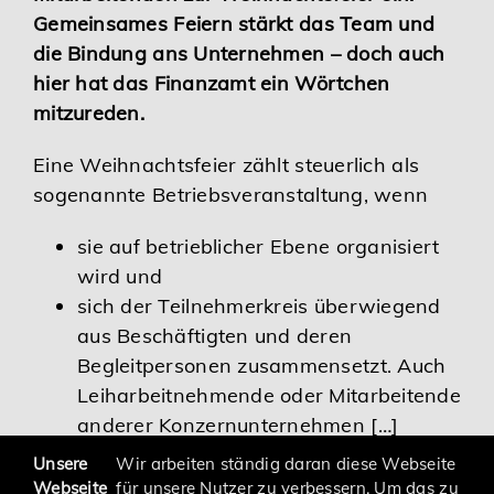
Gemeinsames Feiern stärkt das Team und
Karriere
die Bindung ans Unternehmen – doch auch
hier hat das Finanzamt ein Wörtchen
Services
mitzureden.
Eine Weihnachtsfeier zählt steuerlich als
sogenannte Betriebsveranstaltung, wenn
sie auf betrieblicher Ebene organisiert
wird und
sich der Teilnehmerkreis überwiegend
aus Beschäftigten und deren
Begleitpersonen zusammensetzt. Auch
Leiharbeitnehmende oder Mitarbeitende
anderer Konzernunternehmen […]
Unsere
Wir arbeiten ständig daran diese Webseite
Webseite
für unsere Nutzer zu verbessern. Um das zu