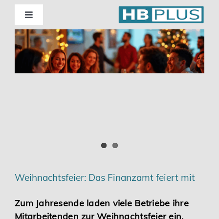
Skip
to
Toggle
Navigation
content
Standorte
Beratung
Wirtschaftsprüfung
Unternehmensberatung
Themenschwerpunkte
Weihnachtsfeier: Das Finanzamt feiert mit
Digitalisierung | Steuerberatung
Zum Jahresende laden viele Betriebe ihre
Mitarbeitenden zur Weihnachtsfeier ein.