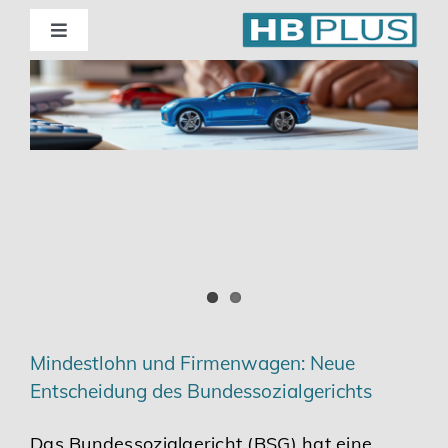
Skip
to
Toggle
Navigation
content
Standorte
Beratung
Wirtschaftsprüfung
Unternehmensberatung
Themenschwerpunkte
Mindestlohn und Firmenwagen: Neue
Entscheidung des Bundessozialgerichts
Digitalisierung | Steuerberatung
Das Bundessozialgericht (BSG) hat eine