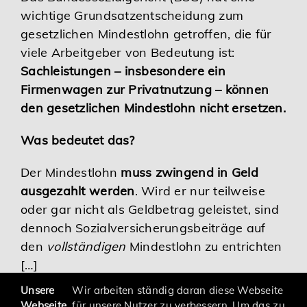
wichtige Grundsatzentscheidung zum
Karriere
gesetzlichen Mindestlohn getroffen, die für
viele Arbeitgeber von Bedeutung ist:
Services
Sachleistungen – insbesondere ein
Firmenwagen zur Privatnutzung – können
den gesetzlichen Mindestlohn nicht ersetzen.
Was bedeutet das?
Der Mindestlohn
muss zwingend in Geld
ausgezahlt werden
. Wird er nur teilweise
oder gar nicht als Geldbetrag geleistet, sind
dennoch Sozialversicherungsbeiträge auf
den
vollständigen
Mindestlohn zu entrichten
[…]
Unsere
Wir arbeiten ständig daran diese Webseite
Webseite
für unsere Nutzer zu verbessern. Um das zu