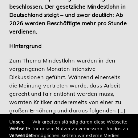
beschlossen. Der gesetzliche Mindestlohn in
Karriere
Deutschland steigt – und zwar deutlich: Ab
2026 werden Beschäftigte mehr pro Stunde
Services
verdienen.
Hintergrund
Zum Thema Mindestlohn wurden in den
vergangenen Monaten intensive
Diskussionen geführt. Während einerseits
die Meinung vertreten wurde, dass Arbeit
gerecht und fair entlohnt werden muss,
warnten Kritiker andererseits von einer zu
großen Erhöhung und daraus folgenden […]
Unsere
Wir arbeiten ständig daran diese Webseite
Webseite
für unsere Nutzer zu verbessern. Um das zu
verwendet
ermöglichen, setzen wir externe Medien