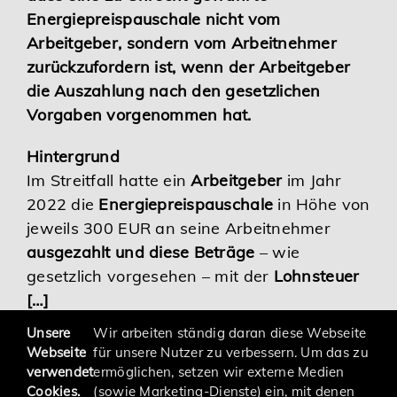
Energiepreispauschale nicht vom
Karriere
Arbeitgeber, sondern vom Arbeitnehmer
zurückzufordern ist, wenn der Arbeitgeber
Services
die Auszahlung nach den gesetzlichen
Vorgaben vorgenommen hat.
Hintergrund
Im Streitfall hatte ein
Arbeitgeber
im Jahr
2022 die
Energiepreispauschale
in Höhe von
jeweils 300 EUR an seine Arbeitnehmer
ausgezahlt und diese Beträge
– wie
gesetzlich vorgesehen – mit der
Lohnsteuer
[…]
Unsere
Wir arbeiten ständig daran diese Webseite
Webseite
für unsere Nutzer zu verbessern. Um das zu
verwendet
ermöglichen, setzen wir externe Medien
Cookies.
(sowie Marketing-Dienste) ein, mit denen