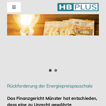
Skip
to
Toggle
Navigation
content
Standorte
Beratung
Wirtschaftsprüfung
Unternehmensberatung
Themenschwerpunkte
Rückforderung der Energiepreispauschale
Digitalisierung | Steuerberatung
Das Finanzgericht Münster hat entschieden,
dass eine zu Unrecht gewährte