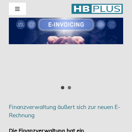
Skip
to
Toggle
Navigation
content
Standorte
Beratung
Wirtschaftsprüfung
Unternehmensberatung
Themenschwerpunkte
Finanzverwaltung äußert sich zur neuen E-
Rechnung
Digitalisierung | Steuerberatung
Die Finanzverwaltung hat ein