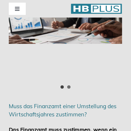
Skip
to
Toggle
Navigation
content
Standorte
Beratung
Wirtschaftsprüfung
Unternehmensberatung
Themenschwerpunkte
Muss das Finanzamt einer Umstellung des
Wirtschaftsjahres zustimmen?
Digitalisierung | Steuerberatung
Das Finanzamt muss zustimmen, wenn ein