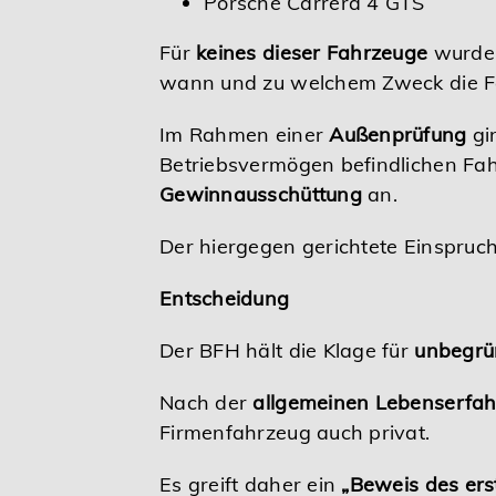
Porsche Carrera 4 GTS
Karriere
Für
keines dieser Fahrzeuge
wurde 
wann und zu welchem Zweck die F
Services
Im Rahmen einer
Außenprüfung
gi
Betriebsvermögen befindlichen Fa
Gewinnausschüttung
an.
Der hiergegen gerichtete Einspruch
Entscheidung
Der BFH hält die Klage für
unbegrü
Nach der
allgemeinen Lebenserfa
Firmenfahrzeug auch privat.
Es greift daher ein
„Beweis des ers