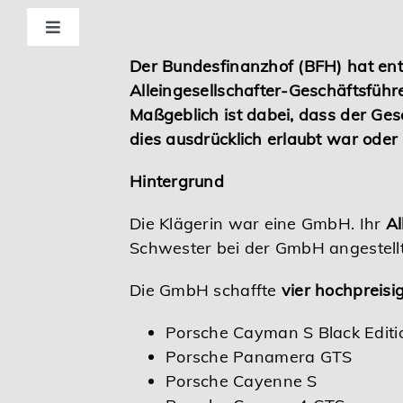
Skip
to
Toggle
Navigation
content
Der Bundesfinanzhof (BFH) hat ent
Standorte
Alleingesellschafter-Geschäftsfüh
Maßgeblich ist dabei, dass der Ges
Beratung
dies ausdrücklich erlaubt war oder
Hintergrund
Wirtschaftsprüfung
Die Klägerin war eine GmbH. Ihr
Al
Schwester bei der GmbH angestellt
Unternehmensberatung
Die GmbH schaffte
vier hochpreis
Themenschwerpunkte
Porsche Cayman S Black Editi
Porsche Panamera GTS
Digitalisierung | Steuerberatung
Porsche Cayenne S