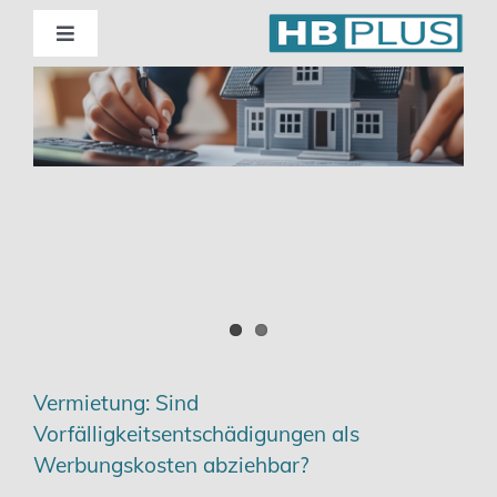
Skip
to
Toggle
Navigation
content
Standorte
Beratung
Wirtschaftsprüfung
Unternehmensberatung
Themenschwerpunkte
Vermietung: Sind
Vorfälligkeitsentschädigungen als
Digitalisierung | Steuerberatung
Werbungskosten abziehbar?