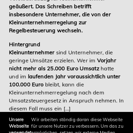
geäußert. Das Schreiben betrifft
Karriere
insbesondere Unternehmer, die von der
Kleinunternehmerregelung zur
Services
Regelbesteuerung wechseln.
Hintergrund
Kleinunternehmer
sind Unternehmer, die
geringe Umsätze erzielen. Wer im
Vorjahr
nicht mehr als 25.000 Euro Umsatz
hatte
und im
laufenden Jahr voraussichtlich unter
100.000 Euro
bleibt, kann die
Kleinunternehmerregelung nach dem
Umsatzsteuergesetz in Anspruch nehmen. In
diesem Fall muss ein […]
Unsere
Wir arbeiten ständig daran diese Webseite
Webseite
für unsere Nutzer zu verbessern. Um das zu
verwendet
ermöglichen, setzen wir externe Medien