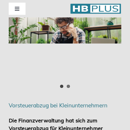
Skip
to
Toggle
Navigation
content
Standorte
Beratung
Wirtschaftsprüfung
Unternehmensberatung
Themenschwerpunkte
Vorsteuerabzug bei Kleinunternehmern
Digitalisierung | Steuerberatung
Die Finanzverwaltung hat sich zum
Vorsteuerabzug für Kleinunternehmer