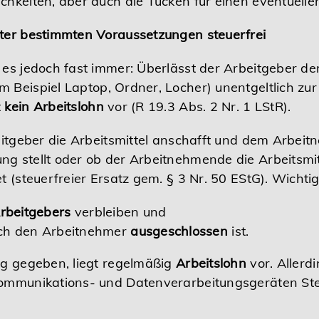
chkeiten, aber auch die Tücken für einen eventuelle
nter bestimmten Voraussetzungen steuerfrei
 es jedoch fast immer: Überlässt der Arbeitgeber d
m Beispiel Laptop, Ordner, Locher) unentgeltlich zur
t
kein Arbeitslohn
vor (R 19.3 Abs. 2 Nr. 1 LStR).
beitgeber die Arbeitsmittel anschafft und dem Arbei
g stellt oder ob der Arbeitnehmende die Arbeitsmit
 (steuerfreier Ersatz gem. § 3 Nr. 50 EStG). Wichtig 
rbeitgebers
verbleiben und
ch den Arbeitnehmer
ausgeschlossen
ist.
ng gegeben, liegt regelmäßig
Arbeitslohn
vor. Allerd
kommunikations- und Datenverarbeitungsgeräten Steu