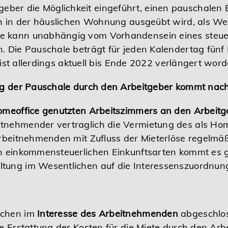
er die Möglichkeit eingeführt, einen pauschalen B
ich in der häuslichen Wohnung ausgeübt wird, als W
e kann unabhängig vom Vorhandensein eines steuer
. Die Pauschale beträgt für jeden Kalendertag fünf 
e ist allerdings aktuell bis Ende 2022 verlängert word
ng der Pauschale durch den Arbeitgeber kommt nach 
Homeoffice genutzten Arbeitszimmers an den Arbeitg
tnehmender vertraglich die Vermietung des als Ho
Arbeitnehmenden mit Zufluss der Mieterlöse regelmä
den einkommensteuerlichen Einkunftsarten kommt es
tung im Wesentlichen auf die Interessenszuordnun
ichen im
Interesse des Arbeitnehmenden
abgeschlos
e Erstattung der Kosten für die Miete durch den Arb