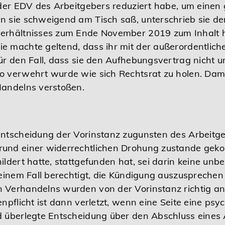
n der EDV des Arbeitgebers reduziert habe, um eine
n sie schweigend am Tisch saß, unterschrieb sie d
erhältnisses zum Ende November 2019 zum Inhalt h
e machte geltend, dass ihr mit der außerordentlic
ür den Fall, dass sie den Aufhebungsvertrag nicht u
o verwehrt wurde wie sich Rechtsrat zu holen. Dami
Handelns verstoßen.
Entscheidung der Vorinstanz zugunsten des Arbeitge
grund einer widerrechtlichen Drohung zustande g
ildert hatte, stattgefunden hat, sei darin keine un
 einem Fall berechtigt, die Kündigung auszusprechen 
n Verhandelns wurden von der Vorinstanz richtig a
npflicht ist dann verletzt, wenn eine Seite eine psyc
d überlegte Entscheidung über den Abschluss eines