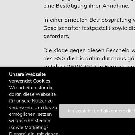
eine Bestätigung ihrer Annahme.
In einer erneuten Betriebsprüfung 
Gesellschafter festgestellt sowie 
gefordert.
Die Klage gegen diesen Bescheid w
des BSG die bis dahin durchaus gä
seit dem 29.08.2012 in Form mehre
Betriebsprüfungen ohne Einwände k
Unsere Webseite
verwendet Cookies.
Prüfung explizit aufgeführt wurde.
Wir arbeiten ständig
daran diese Webseite
für unsere Nutzer zu
verbessern. Um das zu
Ich verstehe und akzeptiere die
ermöglichen, setzen
zurück
wir externe Medien
(sowie Marketing-
Dienste) ein, mit denen