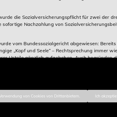
wurde die Sozialversicherungspflicht für zwei der d
die sofortige Nachzahlung von Sozialversicherungsbei
urde vom Bundessozialgericht abgewiesen: Bereits
ngige „Kopf und Seele“ – Rechtsprechung immer wi
rer Urteile gänzlich aufgehoben. Auch begründen d
einen Vertrauensschutz, da kein Bescheid erlassen
 Verwendung von Cookies von Drittanbietern.
Ich akzepti