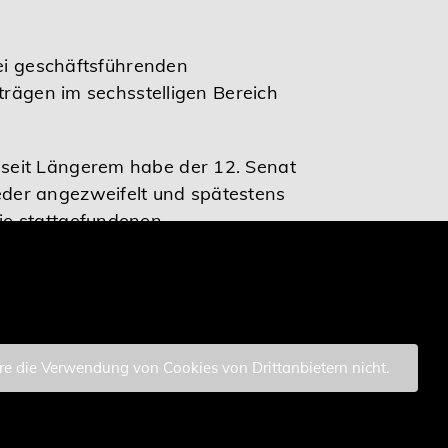
rei geschäftsführenden
trägen im sechsstelligen Bereich
 seit Längerem habe der 12. Senat
eder angezweifelt und spätestens
ie stattgefundenen
 wurde, indem der Inhalt der
ere die Verwendung von Cookies von Drittanbietern nicht.