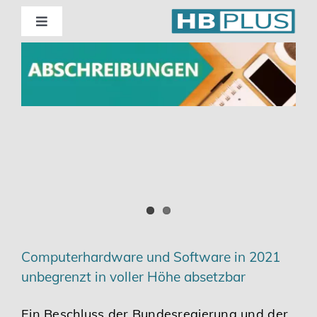
Skip
to
Toggle
Navigation
content
Standorte
Beratung
Wirtschaftsprüfung
Unternehmensberatung
Themenschwerpunkte
Computerhardware und Software in 2021
unbegrenzt in voller Höhe absetzbar
Digitalisierung | Steuerberatung
Ein Beschluss der Bundesregierung und der