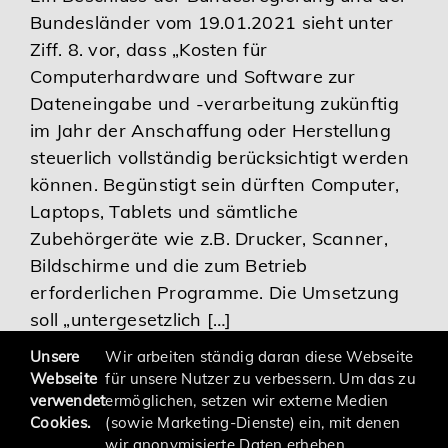
Bundesländer vom 19.01.2021 sieht unter
Karriere
Ziff. 8. vor, dass „Kosten für
Computerhardware und Software zur
Services
Dateneingabe und -verarbeitung zukünftig
im Jahr der Anschaffung oder Herstellung
steuerlich vollständig berücksichtigt werden
können. Begünstigt sein dürften Computer,
Laptops, Tablets und sämtliche
Zubehörgeräte wie z.B. Drucker, Scanner,
Bildschirme und die zum Betrieb
erforderlichen Programme. Die Umsetzung
soll „untergesetzlich […]
Unsere
Wir arbeiten ständig daran diese Webseite
Webseite
für unsere Nutzer zu verbessern. Um das zu
verwendet
ermöglichen, setzen wir externe Medien
Cookies.
(sowie Marketing-Dienste) ein, mit denen
wir anonymisierte Daten erheben.