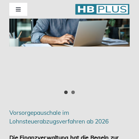
Skip
to
Toggle
Navigation
content
Standorte
Beratung
Wirtschaftsprüfung
Unternehmensberatung
Themenschwerpunkte
Vorsorgepauschale im
Lohnsteuerabzugsverfahren ab 2026
Digitalisierung | Steuerberatung
Die Finanzverwaltung hat die Regeln zur