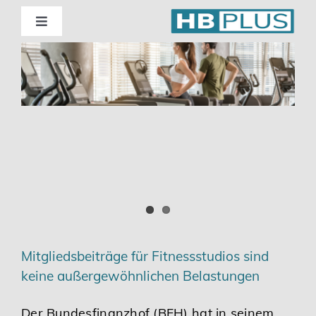
Skip
to
Toggle
Navigation
content
Standorte
Beratung
Wirtschaftsprüfung
Unternehmensberatung
Themenschwerpunkte
Mitgliedsbeiträge für Fitnessstudios sind
keine außergewöhnlichen Belastungen
Digitalisierung | Steuerberatung
Der Bundesfinanzhof (BFH) hat in seinem