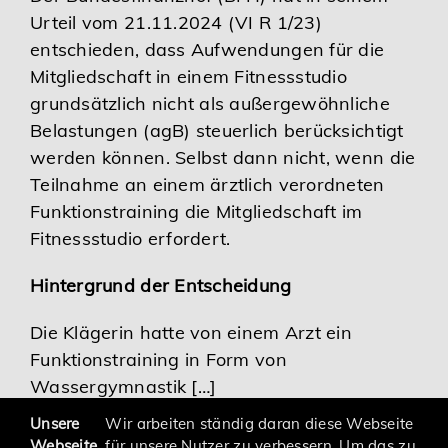
Urteil vom 21.11.2024 (VI R 1/23)
Karriere
entschieden, dass Aufwendungen für die
Mitgliedschaft in einem Fitnessstudio
Services
grundsätzlich nicht als außergewöhnliche
Belastungen (agB) steuerlich berücksichtigt
werden können. Selbst dann nicht, wenn die
Teilnahme an einem ärztlich verordneten
Funktionstraining die Mitgliedschaft im
Fitnessstudio erfordert.
Hintergrund der Entscheidung
Die Klägerin hatte von einem Arzt ein
Funktionstraining in Form von
Wassergymnastik […]
Unsere
Wir arbeiten ständig daran diese Webseite
Webseite
für unsere Nutzer zu verbessern. Um das zu