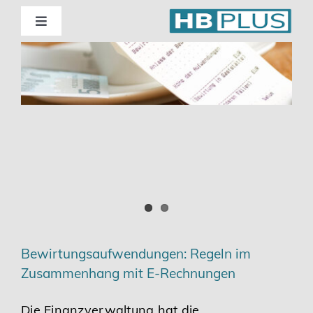
Skip
to
Toggle
Navigation
content
Standorte
m
Beratung
Wirtschaftsprüfung
Unternehmensberatung
Themenschwerpunkte
Bewirtungsaufwendungen: Regeln im
Zusammenhang mit E-Rechnungen
Digitalisierung | Steuerberatung
Die Finanzverwaltung hat die