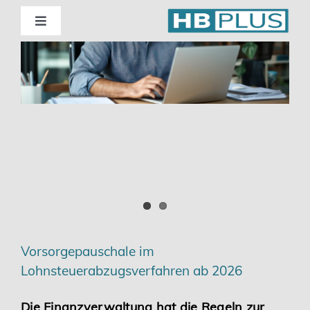
Skip
to
Toggle
Navigation
content
Standorte
Beratung
Wirtschaftsprüfung
Unternehmensberatung
Themenschwerpunkte
Vorsorgepauschale im
Lohnsteuerabzugsverfahren ab 2026
Digitalisierung | Steuerberatung
Die Finanzverwaltung hat die Regeln zur