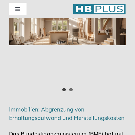
Skip
to
Toggle
Navigation
content
Standorte
Beratung
Wirtschaftsprüfung
Unternehmensberatung
Themenschwerpunkte
Immobilien: Abgrenzung von
Erhaltungsaufwand und Herstellungskosten
Digitalisierung | Steuerberatung
Das Bundesfinanzministerium (BMF) hat mit