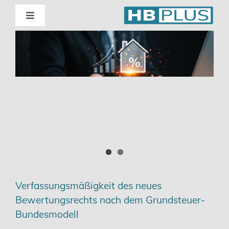
Skip
to
Toggle
Navigation
content
Standorte
Beratung
Wirtschaftsprüfung
Unternehmensberatung
Themenschwerpunkte
Verfassungsmäßigkeit des neues
Bewertungsrechts nach dem Grundsteuer-
Digitalisierung | Steuerberatung
Bundesmodell