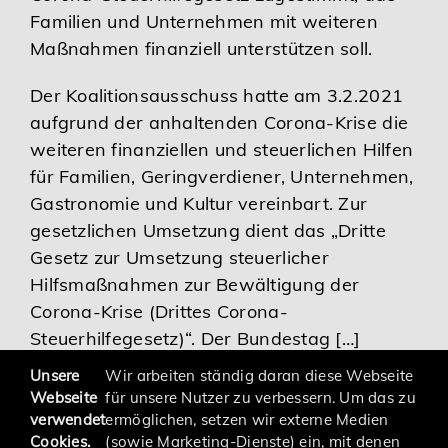
Familien und Unternehmen mit weiteren
Karriere
Maßnahmen finanziell unterstützen soll.
Der Koalitionsausschuss hatte am 3.2.2021
Services
aufgrund der anhaltenden Corona-Krise die
weiteren finanziellen und steuerlichen Hilfen
für Familien, Geringverdiener, Unternehmen,
Gastronomie und Kultur vereinbart. Zur
gesetzlichen Umsetzung dient das „Dritte
Gesetz zur Umsetzung steuerlicher
Hilfsmaßnahmen zur Bewältigung der
Corona-Krise (Drittes Corona-
Steuerhilfegesetz)“. Der Bundestag […]
Unsere
Wir arbeiten ständig daran diese Webseite
Webseite
für unsere Nutzer zu verbessern. Um das zu
verwendet
ermöglichen, setzen wir externe Medien
Cookies.
(sowie Marketing-Dienste) ein, mit denen