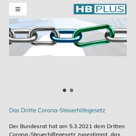
Skip
to
Toggle
Navigation
content
Standorte
Beratung
Wirtschaftsprüfung
Unternehmensberatung
Themenschwerpunkte
Das Dritte Corona-Steuerhilfegesetz
Digitalisierung | Steuerberatung
Der Bundesrat hat am 5.3.2021 dem Dritten
Corona-Steuerhilfegesetz zugestimmt, das