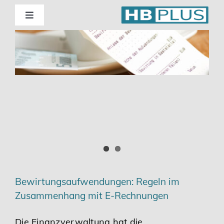
Skip
to
Toggle
Navigation
content
Standorte
m
Beratung
Wirtschaftsprüfung
Unternehmensberatung
Themenschwerpunkte
Bewirtungsaufwendungen: Regeln im
Zusammenhang mit E-Rechnungen
Digitalisierung | Steuerberatung
Die Finanzverwaltung hat die