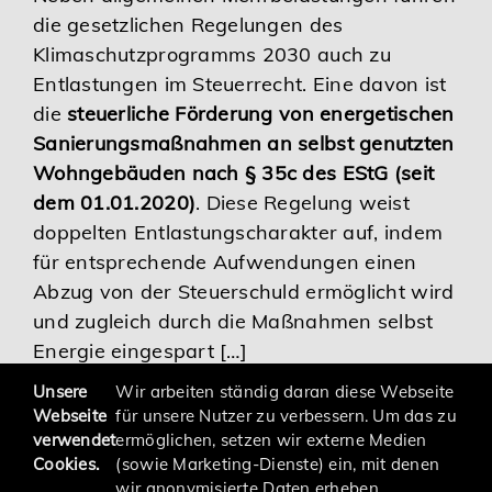
die gesetzlichen Regelungen des
Karriere
Klimaschutzprogramms 2030 auch zu
Entlastungen im Steuerrecht. Eine davon ist
Services
die
steuerliche Förderung von energetischen
Sanierungsmaßnahmen an selbst genutzten
Wohngebäuden nach § 35c des EStG (seit
dem 01.01.2020)
. Diese Regelung weist
doppelten Entlastungscharakter auf, indem
für entsprechende Aufwendungen einen
Abzug von der Steuerschuld ermöglicht wird
und zugleich durch die Maßnahmen selbst
Energie eingespart […]
Unsere
Wir arbeiten ständig daran diese Webseite
Webseite
für unsere Nutzer zu verbessern. Um das zu
verwendet
ermöglichen, setzen wir externe Medien
Cookies.
(sowie Marketing-Dienste) ein, mit denen
wir anonymisierte Daten erheben.