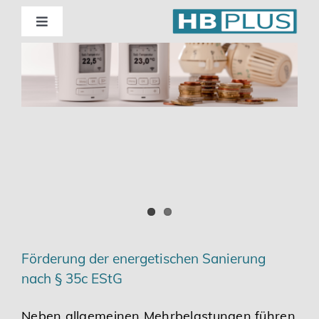
Skip
to
Toggle
Navigation
content
Standorte
Beratung
Wirtschaftsprüfung
Unternehmensberatung
Themenschwerpunkte
Förderung der energetischen Sanierung
nach § 35c EStG
Digitalisierung | Steuerberatung
Neben allgemeinen Mehrbelastungen führen