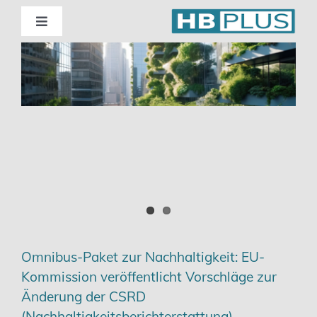
Skip
to
Toggle
Navigation
content
Standorte
Beratung
Wirtschaftsprüfung
Unternehmensberatung
Themenschwerpunkte
Omnibus-Paket zur Nachhaltigkeit: EU-
Kommission veröffentlicht Vorschläge zur
Digitalisierung | Steuerberatung
Änderung der CSRD
(Nachhaltigkeitsberichterstattung)