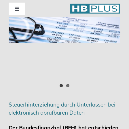
Skip
to
Toggle
Navigation
content
Standorte
Beratung
Wirtschaftsprüfung
Unternehmensberatung
Themenschwerpunkte
Steuerhinterziehung durch Unterlassen bei
elektronisch abrufbaren Daten
Digitalisierung | Steuerberatung
Der Bundesfinanzhof (BFH) hat entschieden,