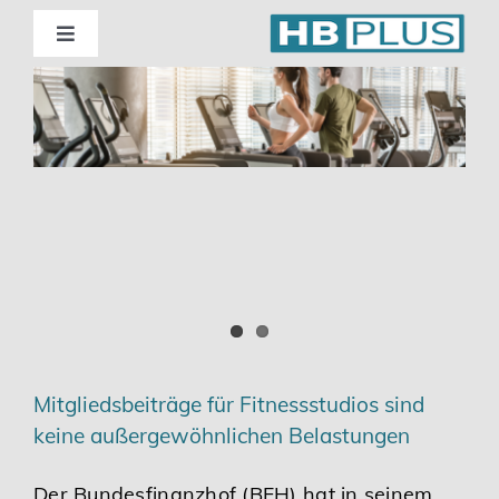
Skip
to
Toggle
Navigation
content
Standorte
Beratung
Wirtschaftsprüfung
Unternehmensberatung
Themenschwerpunkte
Mitgliedsbeiträge für Fitnessstudios sind
keine außergewöhnlichen Belastungen
Digitalisierung | Steuerberatung
Der Bundesfinanzhof (BFH) hat in seinem