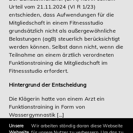
Urteil vom 21.11.2024 (VI R 1/23)
Karriere
entschieden, dass Aufwendungen für die
Mitgliedschaft in einem Fitnessstudio
Services
grundsätzlich nicht als außergewöhnliche
Belastungen (agB) steuerlich berücksichtigt
werden können. Selbst dann nicht, wenn die
Teilnahme an einem ärztlich verordneten
Funktionstraining die Mitgliedschaft im
Fitnessstudio erfordert.
Hintergrund der Entscheidung
Die Klägerin hatte von einem Arzt ein
Funktionstraining in Form von
Wassergymnastik […]
Unsere
Wir arbeiten ständig daran diese Webseite
Webseite
für unsere Nutzer zu verbessern. Um das zu