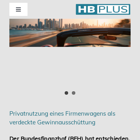
Skip
to
Toggle
Navigation
content
Standorte
Beratung
Wirtschaftsprüfung
Unternehmensberatung
Themenschwerpunkte
Privatnutzung eines Firmenwagens als
verdeckte Gewinnausschüttung
Digitalisierung | Steuerberatung
Der Bundesfinanzhof (BFH) hat entschieden,