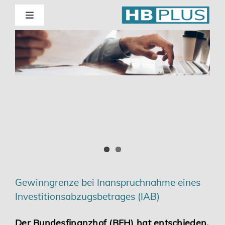
Skip
to
Toggle
Navigation
content
Standorte
Beratung
Wirtschaftsprüfung
Unternehmensberatung
Themenschwerpunkte
Gewinngrenze bei Inanspruchnahme eines
Investitionsabzugsbetrages (IAB)
Digitalisierung | Steuerberatung
Der Bundesfinanzhof (BFH) hat entschieden,