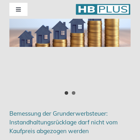
Skip
to
Toggle
Navigation
content
Standorte
Beratung
Wirtschaftsprüfung
Unternehmensberatung
Themenschwerpunkte
Bemessung der Grunderwerbsteuer:
Instandhaltungsrücklage darf nicht vom
Digitalisierung | Steuerberatung
Kaufpreis abgezogen werden