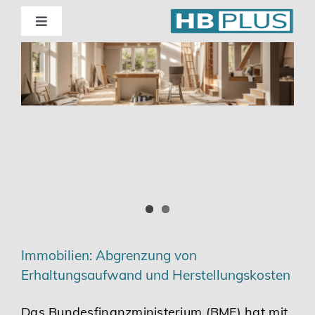
Skip
to
Toggle
Navigation
content
Standorte
Beratung
Wirtschaftsprüfung
Unternehmensberatung
Themenschwerpunkte
Immobilien: Abgrenzung von
Erhaltungsaufwand und Herstellungskosten
Digitalisierung | Steuerberatung
Das Bundesfinanzministerium (BMF) hat mit