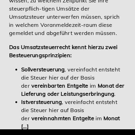
wissen, zu welchem Zeitpunkt Sie Ihre
steuerpflich-tigen Umsätze der
Karriere
Umsatzsteuer unterwerfen müssen, sprich
in welchem Voranmeldezeit-raum diese
Services
gemeldet und abgeführt werden müssen.
Das Umsatzsteuerrecht kennt hierzu zwei
Besteuerungsprinzipien:
Sollversteuerung
, vereinfacht entsteht
die Steuer hier auf der Basis
der
vereinbarten Entgelte
im
Monat der
Lieferung oder Leistungserbringung
.
Istversteuerung
, vereinfacht entsteht
die Steuer hier auf Basis
der
vereinnahmten Entgelte
im
Monat
[…]