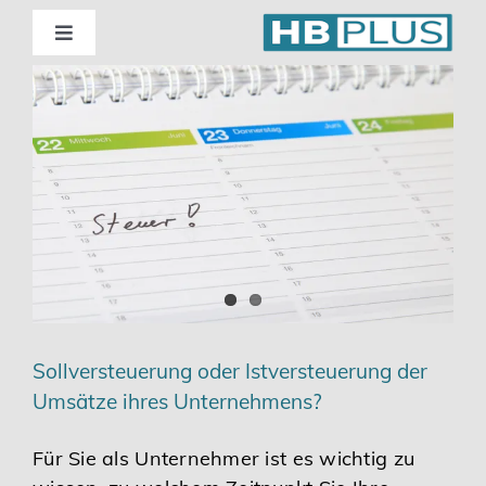
Skip
to
Toggle
Navigation
content
Standorte
Beratung
Wirtschaftsprüfung
Unternehmensberatung
Sollversteuerung oder Istversteuerung der
Themenschwerpunkte
Umsätze ihres Unternehmens?
Digitalisierung | Steuerberatung
Für Sie als Unternehmer ist es wichtig zu